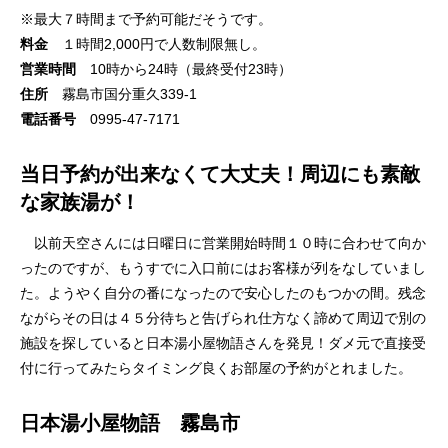
※最大７時間まで予約可能だそうです。
料金
１時間2,000円で人数制限無し。
営業時間
10時から24時（最終受付23時）
住所
霧島市国分重久339-1
電話番号
0995-47-7171
当日予約が出来なくて大丈夫！周辺にも素敵
な家族湯が！
以前天空さんには日曜日に営業開始時間１０時に合わせて向か
ったのですが、もうすでに入口前にはお客様が列をなしていまし
た。ようやく自分の番になったので安心したのもつかの間。残念
ながらその日は４５分待ちと告げられ仕方なく諦めて周辺で別の
施設を探していると日本湯小屋物語さんを発見！ダメ元で直接受
付に行ってみたらタイミング良くお部屋の予約がとれました。
日本湯小屋物語 霧島市