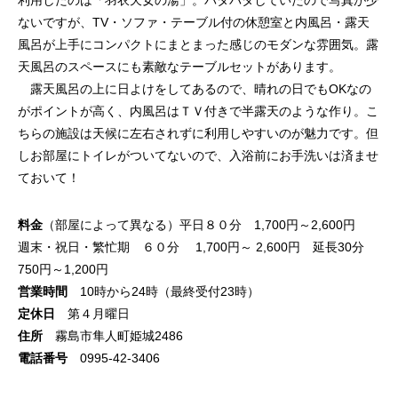
利用したのは「羽衣天女の湯」。バタバタしていたので写真が少
ないですが、TV・ソファ・テーブル付の休憩室と内風呂・露天
風呂が上手にコンパクトにまとまった感じのモダンな雰囲気。露
天風呂のスペースにも素敵なテーブルセットがあります。
露天風呂の上に日よけをしてあるので、晴れの日でもOKなの
がポイントが高く、内風呂はＴＶ付きで半露天のような作り。こ
ちらの施設は天候に左右されずに利用しやすいのが魅力です。但
しお部屋にトイレがついてないので、入浴前にお手洗いは済ませ
ておいて！
料金
（部屋によって異なる）平日８０分 1,700円～2,600円
週末・祝日・繁忙期 ６０分 1,700円～ 2,600円 延長30分
750円～1,200円
営業時間
10時から24時（最終受付23時）
定休日
第４月曜日
住所
霧島市隼人町姫城2486
電話番号
0995-42-3406