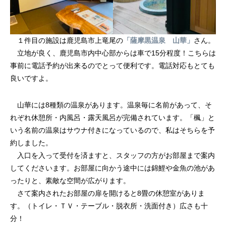
１件目の施設は鹿児島市上竜尾の
「薩摩黒温泉 山華」
さん。
立地が良く、鹿児島市内中心部からは車で15分程度！こちらは
事前に電話予約が出来るのでとって便利です。電話対応もとても
良いですよ。
山華には8種類の温泉があります。温泉毎に名前があって、そ
れぞれ休憩所・内風呂・露天風呂が完備されています。「楓」と
いう名前の温泉はサウナ付きになっているので、私はそちらを予
約しました。
入口を入って受付を済ますと、スタッフの方がお部屋まで案内
してくださいます。お部屋に向かう途中には錦鯉や金魚の池があ
ったりと、素敵な空間が広がります。
さて案内されたお部屋の扉を開けると8畳の休憩室がありま
す。（トイレ・ＴＶ・テーブル・脱衣所・洗面付き）広さも十
分！