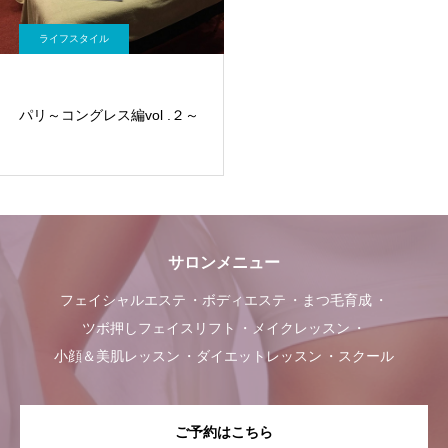
ライフスタイル
パリ～コングレス編vol .２～
サロンメニュー
フェイシャルエステ
ボディエステ
まつ毛育成
ツボ押しフェイスリフト
メイクレッスン
小顔＆美肌レッスン
ダイエットレッスン
スクール
ご予約はこちら