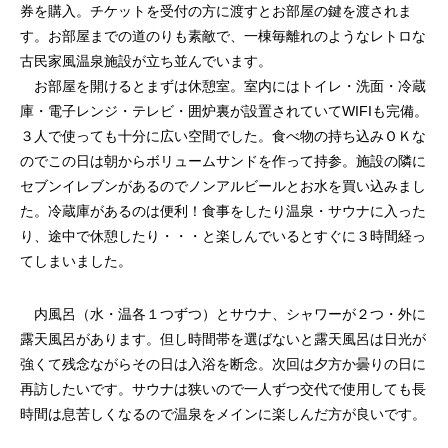
券を購入。チケットを受付の方に渡すとお部屋の鍵を渡されま
す。お部屋までの道のりも素敵で、一棟毎離れのようなレトロな
古民家風温泉施設が立ち並んでいます。
お部屋を開けるとまずは休憩室。室内にはトイレ・洗面・冷蔵
庫・電子レンジ・テレビ・囲炉裏が設置されていてWIFIも完備。
３人で使っても十分に広い空間でした。食べ物の持ち込みＯＫな
のでこの日は朝からボリュームサンドを作って持参。施設の隣に
セブンイレブンがあるのでノンアルビールとお水を買い込みまし
た。冷蔵庫があるのは便利！食事をしたり温泉・サウナに入った
り、途中で休憩したり・・・と楽しんでいるとすぐに３時間経っ
てしまいました。
内風呂（水・温各１つずつ）とサウナ、シャワーが２つ・外に
露天風呂があります。但し時間帯を選ばないと露天風呂は日光が
強くて残念ながらその日は入浴を断念。次回は夕方か曇りの日に
再訪したいです。サウナは狭いので一人ずつ交代で使用しても長
時間は息苦しくなるので温泉をメインに楽しんだ方が良いです。