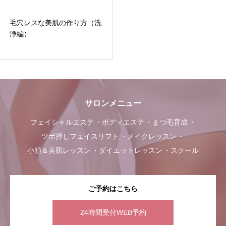
毛穴レスな美肌の作り方（洗
浄編）
サロンメニュー
フェイシャルエステ
ボディエステ
まつ毛育成
ツボ押しフェイスリフト
メイクレッスン
小顔＆美肌レッスン
ダイエットレッスン
スクール
ご予約はこちら
24時間受付WEB予約