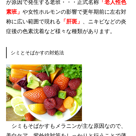
が原因で発生する老班・・・正式名称
「老人性色
素班」
や女性ホルモンの影響で更年期前に左右対
称に広い範囲で現れる
「肝斑」
、ニキビなどの炎
症後の色素沈着など様々な種類があります。
シミとそばかすの対処法
シミもそばかすもメラニンが主な原因なので、
美白ケア、紫外線対策をしっかりと行うことで薄