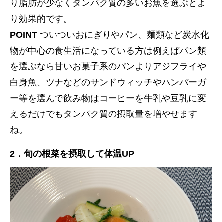
り脂肪が少なくタンパク質の多いお魚を選ぶとよ
り効果的です。
POINT
ついついおにぎりやパン、麺類など炭水化
物が中心の食生活になっている方は例えばパン類
を選ぶなら甘いお菓子系のパンよりアジフライや
白身魚、ツナなどのサンドウィッチやハンバーガ
ー等を選んで飲み物はコーヒーを牛乳や豆乳に変
えるだけでもタンパク質の摂取量を増やせます
ね。
2．
旬の根菜を摂取して体温UP